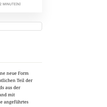
2
MINUTE(N)
ine neue Form
tlichen Teil der
ds aus der
and mit
he angeführtes