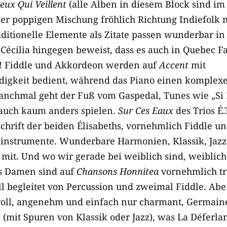
eux Qui V
e
ill
en
t
(alle Alben in diesem Block sind im
ner poppigen Mischung fröhlich Richtung Indiefolk 
ditionelle Elemente als Zitate passen wunderbar in i
Cécilia hingegen beweist, dass es auch in Quebec F
e! Fiddle und Akkordeon werden auf
Acc
en
t
mit
digkeit bedient, während das Piano einen komplex
manchmal geht der Fuß vom Gaspedal, Tunes wie „Si
h auch kaum anders spielen.
Sur Ces Eaux
des Trios É.
chrift der beiden Élisabeths, vornehmlich Fiddle un
ninstrumente. Wunderbare Harmonien, Klassik, Jazz
t mit. Und wo wir gerade bei weiblich sind, weiblic
hs Damen sind auf
Chans
o
ns H
o
nnitea
vornehmlich tra
l begleitet von Percussion und zweimal Fiddle. Aber
voll, angenehm und einfach nur charmant, Germaine
ll (mit Spuren von Klassik oder Jazz), was La Déferl