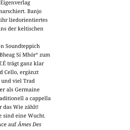
 Eigenverlag
marschiert. Banjo
hr liedorientiertes
ans der keltischen
en Soundteppich
 Bheag Sí Mhór“ zum
T.É trägt ganz klar
d Cello, ergänzt
 und viel Trad
her als Germaine
ditionell a cappella
 das Wie zählt!
 sind eine Wucht.
ance auf
Âmes Des