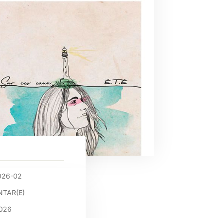
026-02
TAR(E)
2026