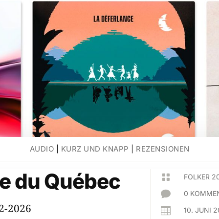
AUDIO
|
KURZ UND KNAPP
|
REZENSIONEN
ve du Québec

FOLKER 2

0 KOMMEN
02-2026

10. JUNI 