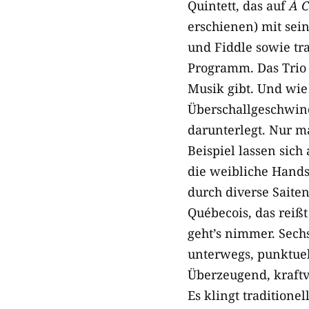
Quintett, das auf
Á C
erschienen) mit sei
und Fiddle sowie tra
Programm. Das Trio ­
Musik gibt. Und wi
Überschallgeschwin
darunterlegt. Nur 
Beispiel lassen sic
die weibliche Hands
durch diverse Saite
Québecois, das reiß
geht’s nimmer. Sec
unterwegs, punktuel
Überzeugend, kraft
Es klingt traditione