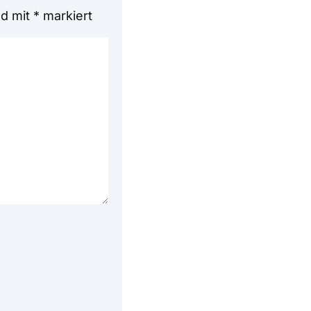
nd mit
*
markiert