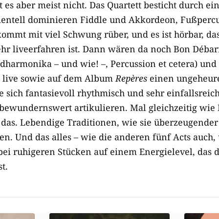
t es aber meist nicht. Das Quartett besticht durch 
entell dominieren Fiddle und Akkordeon, Fußpercus
kommt mit viel Schwung rüber, und es ist hörbar, da
ehr liveerfahren ist. Dann wären da noch Bon Débar
dharmonika – ­und wie! –, Percussion et cetera) und
e live sowie auf dem Album
Repères
einen ungeheur
ie sich fantasievoll rhythmisch und sehr einfallsrei
h bewundernswert artikulieren. Mal gleichzeitig wie
 das. Lebendige Traditionen, wie sie überzeugende
 Und das alles – ­wie die anderen fünf Acts auch,
t bei ruhigeren Stücken auf einem Energielevel, das
t.