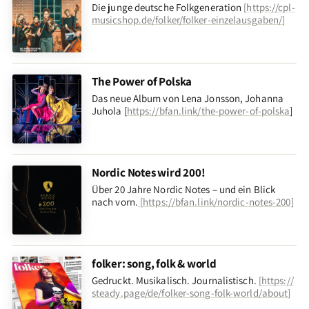
Die junge deutsche Folkgeneration
[
https://cpl-
musicshop.de/folker/folker-einzelausgaben/
]
The Power of Polska
Das neue Album von Lena Jonsson, Johanna
Juhola [
https://bfan.link/the-power-of-polska
]
Nordic Notes wird 200!
Über 20 Jahre Nordic Notes – und ein Blick
nach vorn
.
[
https://bfan.link/nordic-notes-200
]
folker: song, folk & world
Gedruckt. Musikalisch. Journalistisch.
[
https://
steady.page/de/folker-song-folk-world/about
]