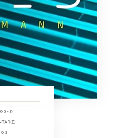
023-02
TAR(E)
2023