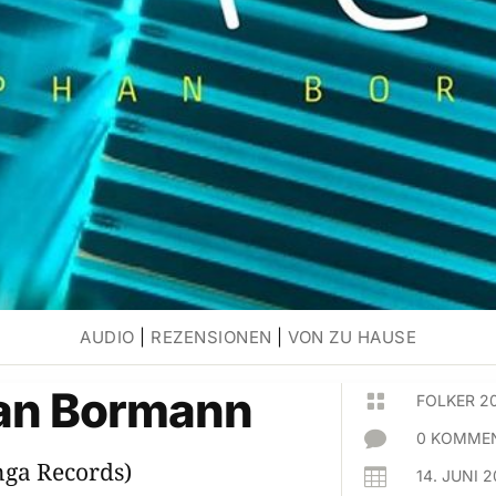
AUDIO
|
REZENSIONEN
|
VON ZU HAUSE
an Bormann

FOLKER 2

0 KOMMEN
ga Records)

14. JUNI 