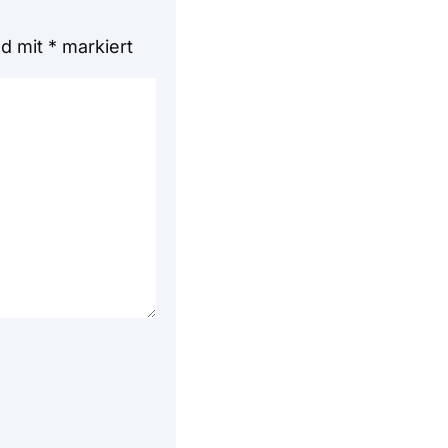
nd mit
*
markiert