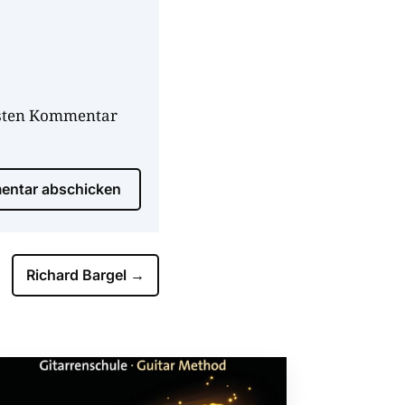
hsten Kommentar
ntar abschicken
Richard Bargel
→