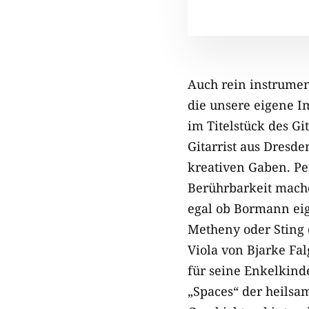
Auch rein instrumen
die unsere eigene I
im Titelstück des 
Gitarrist aus Dresde
kreativen Gaben. Pe
Berührbarkeit mache
egal ob Bormann eig
Metheny oder Sting d
Viola von Bjarke Fa
für seine Enkelkinde
„Spaces“ der heilsa