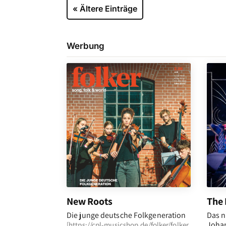
« Ältere Einträge
Werbung
New Roots
The 
Die junge deutsche Folkgeneration
Das n
Johan
[
https://cpl-musicshop.de/folker/folker