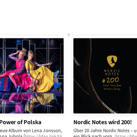
L
Power of Polska
Nordic Notes wird 200!
eue Album von Lena Jonsson,
Über 20 Jahre Nordic Notes – 
na Juhola [
ein Blick nach vorn
.
https://bfan.link/th
[
https://bfa