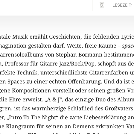

LESEZEIT:
tale Musik erzählt Geschichten, die fehlenden Lyri
magination gestalten darf. Weite, freie Räume –
spac
Gitarrensoloalbums von Stephan Bormann bestimme
n, Professor für Gitarre Jazz/Rock/Pop, schöpft aus d
rfekte Technik, unterschiedlichste Gitarrenfarben u
n Spaces zu einer echten Offenbarung. Und da ist e
ene Kompositionen vorstellt oder seinen großen Vo
ie Ehre erweist. „A & J“, das einzige Duo des Album
lgren, ist das warmherzige Schlaflied des Großvate
r, „Intro To The Night“ die zarte Liebeserklärung a
me Klangraum für seinen an Demenz erkrankten Vater