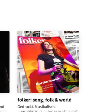
folker: song, folk & world
und
Gedruckt. Musikalisch.
Journalistisch.
n.lin
[
https://steady.page/d