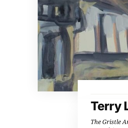
Terry 
The Gristle A