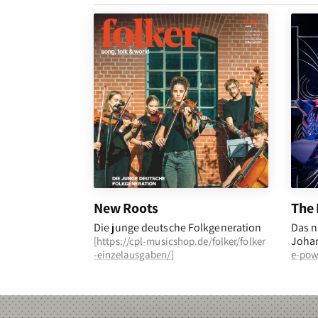
New Roots
The 
Die junge deutsche Folkgeneration
Das n
Johan
[
https://cpl-musicshop.de/folker/folker
-einzelausgaben/
]
e-pow