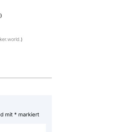
)
ker.world.
)
nd mit
*
markiert