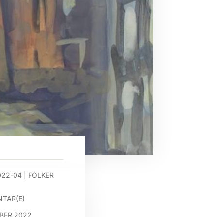
022-04
|
FOLKER
TAR(E)
MBER 2022