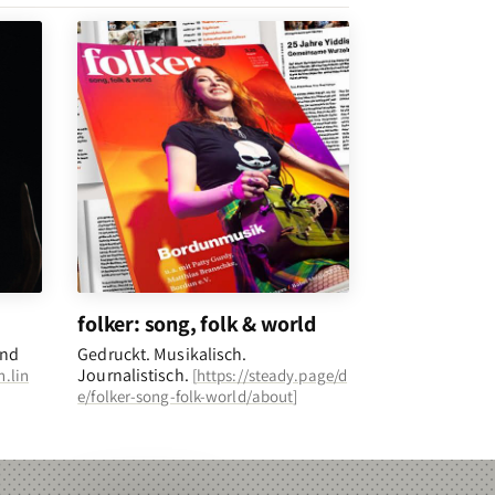
folker: song, folk & world
und
Gedruckt. Musikalisch.
Journalistisch.
n.lin
[
https://steady.page/d
e/folker-song-folk-world/about
]