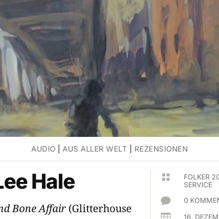
AUDIO
|
AUS ALLER WELT
|
REZENSIONEN
Lee Hale

FOLKER 2
SERVICE

0 KOMMEN
nd Bone Affair
(Glitterhouse

16. DEZE