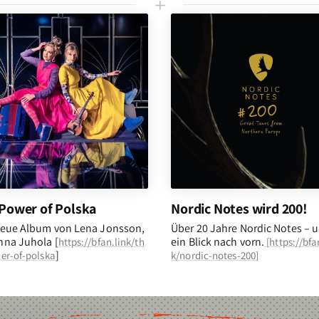
L
Power of Polska
Nordic Notes wird 200!
eue Album von Lena Jonsson,
Über 20 Jahre Nordic Notes – 
na Juhola [
ein Blick nach vorn
.
https://bfan.link/th
[
https://bfa
]
er-of-polska
k/nordic-notes-200
]