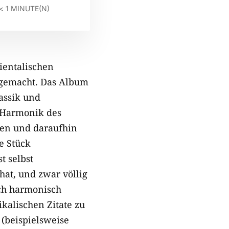
< 1
MINUTE(N)
ientalischen
 gemacht. Das Album
assik und
 Harmonik des
gen und daraufhin
e Stück
t selbst
at, und zwar völlig
ich harmonisch
kalischen Zitate zu
 (beispielsweise