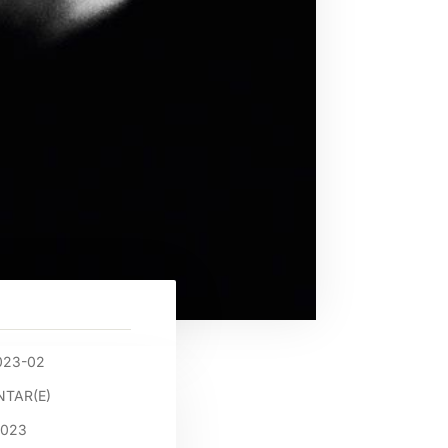
023-02
TAR(E)
2023