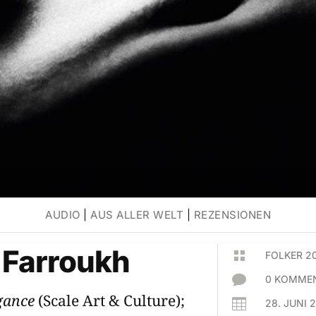
AUDIO
|
AUS ALLER WELT
|
REZENSIONEN
 Farroukh

FOLKER 2

0 KOMMEN
gance
(Scale Art & Culture);

28. JUNI 