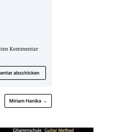
hsten Kommentar
ntar abschicken
Miriam Hanika
→