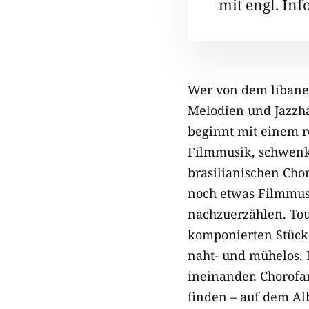
mit engl. Inf
Wer von dem libanes
Melodien und Jazzh
beginnt mit einem 
Filmmusik, schwenk
brasilianischen Cho
noch etwas Filmmusi
nachzuerzählen. Tou
komponierten Stücke
naht- und mühelos. 
ineinander. Chorofa
finden – auf dem Al