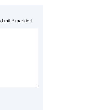
nd mit
*
markiert