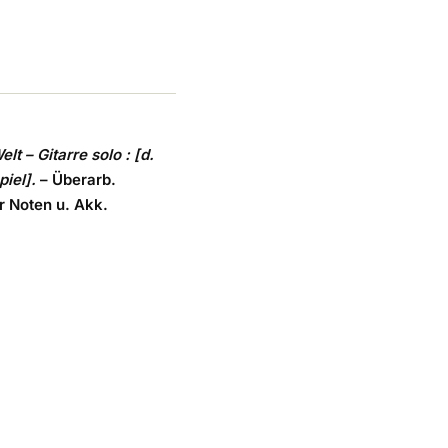
lt – Gitarre solo : [d.
iel].
– Überarb.
r Noten u. Akk.