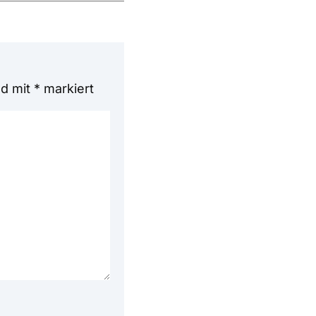
nd mit
*
markiert