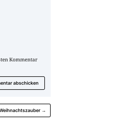
hsten Kommentar
ntar abschicken
. Weihnachtszauber
→