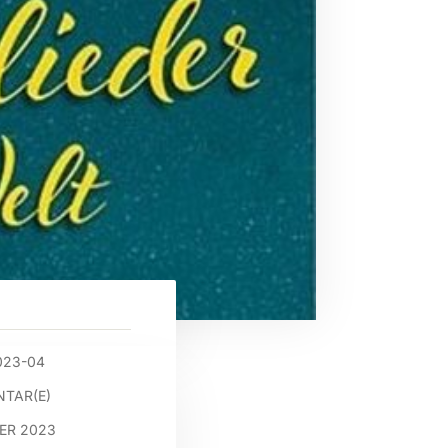
023-04
TAR(E)
ER 2023