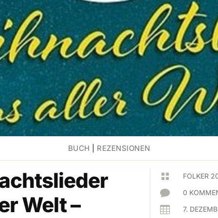
BUCH
|
REZENSIONEN
achtslieder

FOLKER 2

0 KOMMEN
er Welt –

7. DEZEMB