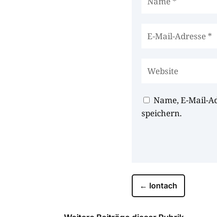
Name, E-Mail-A
speichern.
←
Iontach