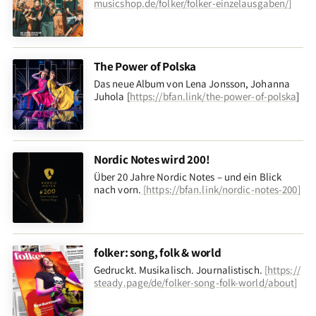
musicshop.de/folker/folker-einzelausgaben/
]
The Power of Polska
Das neue Album von Lena Jonsson, Johanna
Juhola [
https://bfan.link/the-power-of-polska
]
Nordic Notes wird 200!
Über 20 Jahre Nordic Notes – und ein Blick
nach vorn
.
[
https://bfan.link/nordic-notes-200
]
folker: song, folk & world
Gedruckt. Musikalisch. Journalistisch.
[
https://
steady.page/de/folker-song-folk-world/about
]