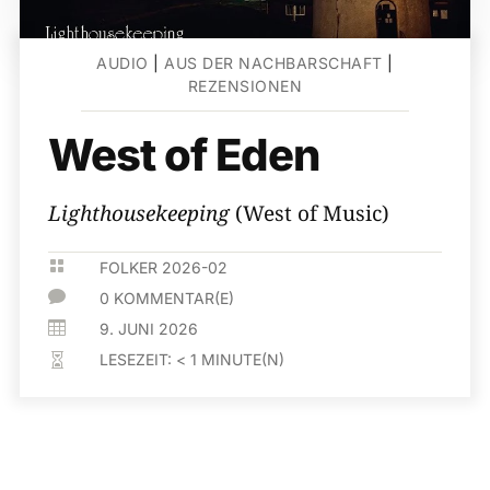
AUDIO
|
AUS DER NACHBARSCHAFT
|
REZENSIONEN
West of Eden
Lighthousekeeping
(West of Music)

FOLKER 2026-02

0 KOMMENTAR(E)

9. JUNI 2026
LESEZEIT:
< 1
MINUTE(N)
