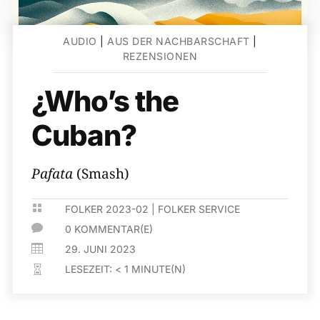
AUDIO
|
AUS DER NACHBARSCHAFT
|
REZENSIONEN
¿Who’s the
Cuban?
Pafata
(Smash)

FOLKER 2023-02
|
FOLKER SERVICE

0 KOMMENTAR(E)

29. JUNI 2023
LESEZEIT:
< 1
MINUTE(N)
