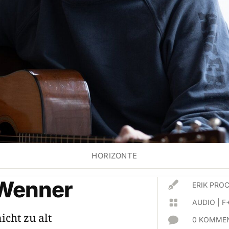
HORIZONTE
 Wenner

ERIK PR

AUDIO
|
F
icht zu alt

0 KOMMEN