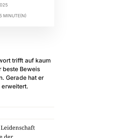
2025
5
MINUTE(N)
rt trifft auf kaum
r beste Beweis
n. Gerade hat er
erweitert.
 Leidenschaft
e der