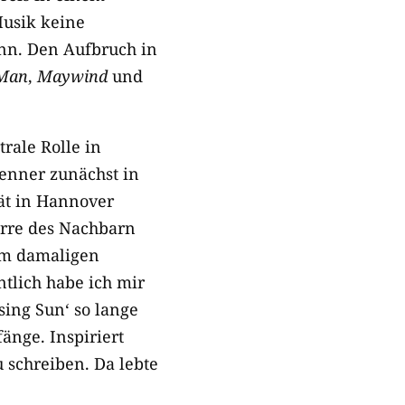
Musik keine
ann. Den Aufbruch in
Man
,
Maywind
und
rale Rolle in
enner zunächst in
tät in Hannover
tarre des Nachbarn
nem damaligen
ntlich habe ich mir
sing Sun‘ so lange
änge. Inspiriert
 schreiben. Da lebte