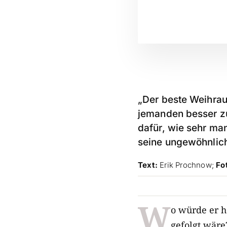
„Der beste Weihrau
jemanden besser zu
dafür, wie sehr man
seine ungewöhnlich
Text:
Erik Prochnow;
Fo
W
o würde er h
gefolgt wäre