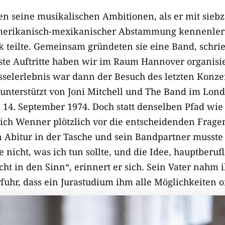
 seine musikalischen Ambitionen, als er mit sieb
merikanisch-mexikanischer Abstammung kennenlern
lk teilte. Gemeinsam gründeten sie eine Band, schr
ste Auftritte haben wir im Raum Hannover organisie
sselerlebnis war dann der Besuch des letzten Konzer
g unterstützt von Joni Mitchell und The Band im Lon
4. September 1974. Doch statt denselben Pfad wie 
sich Wenner plötzlich vor die entscheidenden Frage
ein Abitur in der Tasche und sein Bandpartner musst
 nicht, was ich tun sollte, und die Idee, hauptberuf
ht in den Sinn“, erinnert er sich. Sein Vater nahm 
rfuhr, dass ein Jurastudium ihm alle Möglichkeiten 