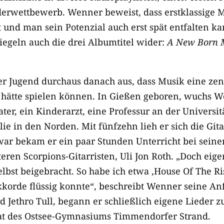
derwettbewerb. Wenner beweist, dass erstklassige 
 und man sein Potenzial auch erst spät entfalten k
iegeln auch die drei Albumtitel wider:
A New Born 
er Jugend durchaus danach aus, dass Musik eine zent
hätte spielen können. In Gießen geboren, wuchs W
ater, ein Kinderarzt, eine Professur an der Universi
ilie in den Norden. Mit fünfzehn lieh er sich die Gi
Zwar bekam er ein paar Stunden Unterricht bei sei
eren Scorpions-Gitarristen, Uli Jon Roth. „Doch eige
elbst beigebracht. So habe ich etwa ‚House Of The Ri
Akkorde flüssig konnte“, beschreibt Wenner seine Anf
Jethro Tull, begann er schließlich eigene Lieder zu
nat des Ostsee-Gymnasiums Timmendorfer Strand.