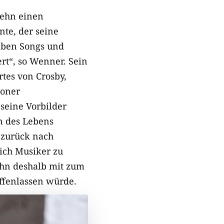
zehn einen
te, der seine
ieben Songs und
rt“, so Wenner. Sein
tes von Crosby,
doner
seine Vorbilder
n des Lebens
e zurück nach
lich Musiker zu
ihn deshalb mit zum
offenlassen würde.