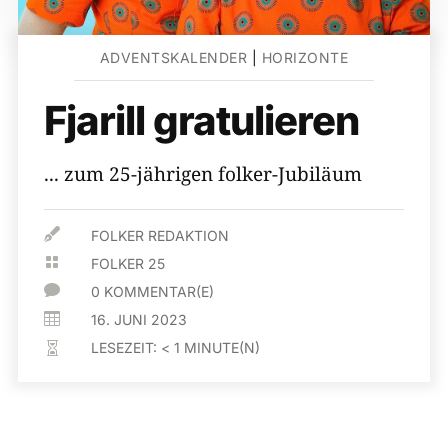
ADVENTSKALENDER
|
HORIZONTE
Fjarill gratulieren
... zum 25-jährigen folker-Jubiläum

FOLKER REDAKTION

FOLKER 25

0 KOMMENTAR(E)

16. JUNI 2023
LESEZEIT:
< 1
MINUTE(N)
