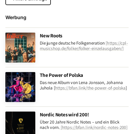
Werbung
New Roots
Die junge deutsche Folkgeneration
[
https://cpl-
musicshop.de/folker/folker-einzelausgaben/
]
The Power of Polska
Das neue Album von Lena Jonsson, Johanna
Juhola [
https://bfan.link/the-power-of-polska
]
Nordic Notes wird 200!
Über 20 Jahre Nordic Notes – und ein Blick
nach vorn
.
[
https://bfan.link/nordic-notes-200
]