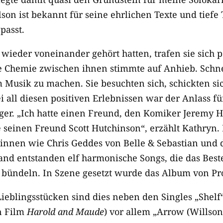
son ist bekannt für seine ehrlichen Texte und tiefe
passt.
ieder voneinander gehört hatten, trafen sie sich pe
ie Chemie zwischen ihnen stimmte auf Anhieb. Schne
Musik zu machen. Sie besuchten sich, schickten si
 all diesen positiven Erlebnissen war der Anlass f
riger. „Ich hatte einen Freund, den Komiker Jeremy 
 seinen Freund Scott Hutchinson“, erzählt Kathryn.
innen wie Chris Geddes von Belle & Sebastian und 
land entstanden elf harmonische Songs, die das Best
h bündeln. In Szene gesetzt wurde das Album von Pr
Lieblingsstücken sind dies neben den Singles „Shelf
en Film
Harold and Maude
) vor allem „Arrow (Willso