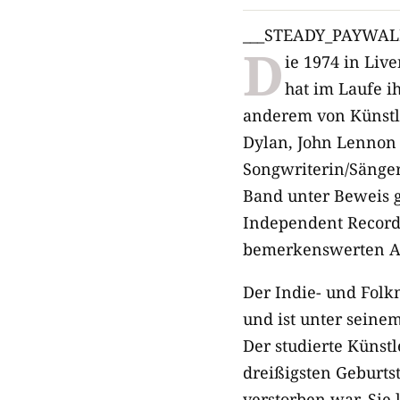
___STEADY_PAYWAL
D
ie 1974 in Liv
hat im Laufe i
anderem von Künstle
Dylan, John Lennon 
Songwriterin/Sänger
Band unter Beweis g
Independent Records
bemerkenswerten 
Der Indie- und Folk
und ist unter seine
Der studierte Künst
dreißigsten Geburts
verstorben war. Sie 