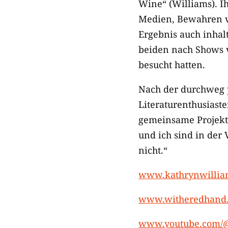
Wine“ (Williams). I
Medien, Bewahren vo
Ergebnis auch inhal
beiden nach Shows v
besucht hatten.
Nach der durchweg 
Literaturenthusiast
gemeinsame Projekte
und ich sind in der
nicht.“
www.kathrynwillia
www.witheredhand
www.youtube.com/@