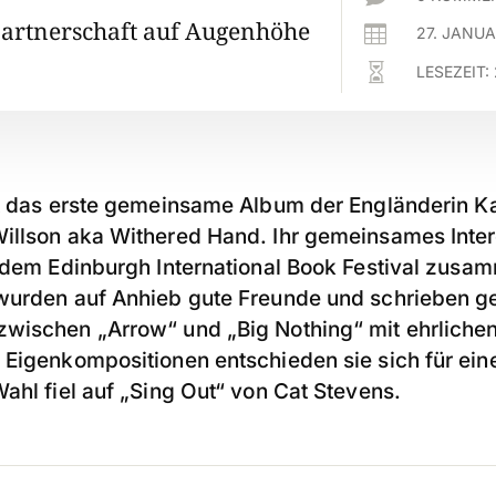
artnerschaft auf Augenhöhe

27. JANUA

LESEZEIT:
t das erste gemeinsame Album der Engländerin Ka
illson aka Withered Hand. Ihr gemeinsames Intere
f dem Edinburgh International Book Festival zusa
wurden auf Anhieb gute Freunde und schrieben g
wischen „Arrow“ und „Big Nothing“ mit ehrlichen
 Eigenkompositionen entschieden sie sich für ei
ahl fiel auf „Sing Out“ von Cat Stevens.