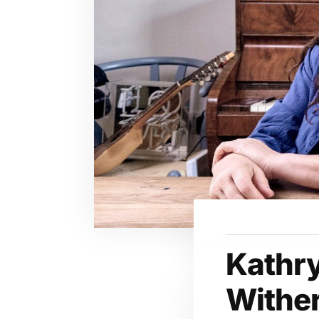
Kathry
Withe