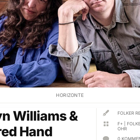
HORIZONTE
n Williams &

FOLKER R

F+
|
FOLKE
red Hand
OHR

0 KOMMEN