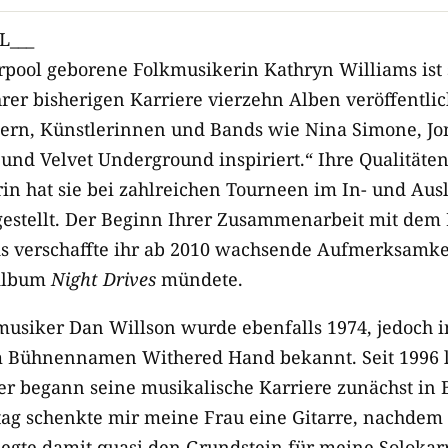
L___
erpool geborene Folkmusikerin Kathryn Williams ist 
hrer bisherigen Karriere vierzehn Alben veröffentlic
rn, Künstlerinnen und Bands wie Nina Simone, Jon
und Velvet Underground inspiriert.“ Ihre Qualitäten
in hat sie bei zahlreichen Tourneen im In- und Ausl
estellt. Der Beginn Ihrer Zusammenarbeit mit dem 
 verschaffte ihr ab 2010 wachsende Aufmerksamkeit
Album
Night Drives
mündete.
musiker Dan Willson wurde ebenfalls 1974, jedoch 
m Bühnennamen Withered Hand bekannt. Seit 1996 l
ler begann seine musikalische Karriere zunächst in
tag schenkte mir meine Frau eine Gitarre, nachdem
legte damit quasi den Grundstein für meine Solokarri