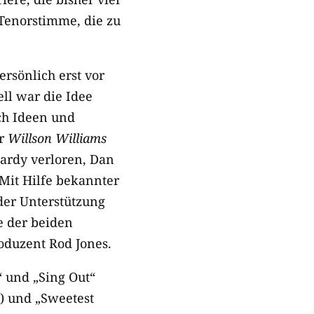
 Tenorstimme, die zu
rsönlich erst vor
ll war die Idee
ch Ideen und
ür
Willson Williams
Hardy verloren, Dan
 Mit Hilfe bekannter
der Unterstützung
e der beiden
oduzent Rod Jones.
“ und „Sing Out“
n) und „Sweetest