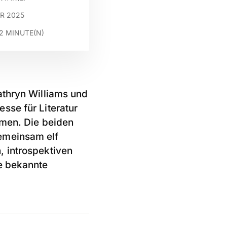
R 2025
2
MINUTE(N)
thryn Williams und
sse für Literatur
mmen. Die beiden
emeinsam elf
, introspektiven
ne bekannte