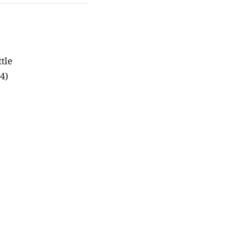
tle
4)