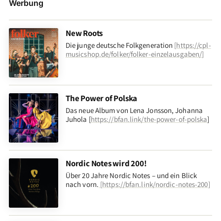
Werbung
New Roots
Die junge deutsche Folkgeneration
[
https://cpl-
musicshop.de/folker/folker-einzelausgaben/
]
The Power of Polska
Das neue Album von Lena Jonsson, Johanna
Juhola [
https://bfan.link/the-power-of-polska
]
Nordic Notes wird 200!
Über 20 Jahre Nordic Notes – und ein Blick
nach vorn
.
[
https://bfan.link/nordic-notes-200
]