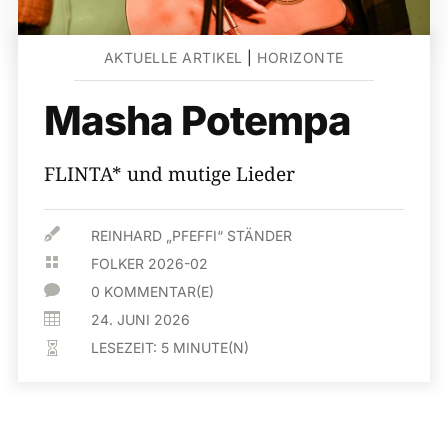
AKTUELLE ARTIKEL
|
HORIZONTE
Masha Potempa
FLINTA* und mutige Lieder

REINHARD „PFEFFI“ STÄNDER

FOLKER 2026-02

0 KOMMENTAR(E)

24. JUNI 2026
LESEZEIT:
5
MINUTE(N)
