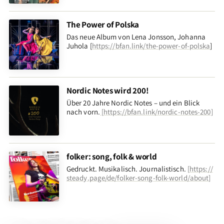
The Power of Polska
Das neue Album von Lena Jonsson, Johanna
Juhola [
https://bfan.link/the-power-of-polska
]
Nordic Notes wird 200!
Über 20 Jahre Nordic Notes – und ein Blick
nach vorn
.
[
https://bfan.link/nordic-notes-200
]
folker: song, folk & world
Gedruckt. Musikalisch. Journalistisch.
[
https://
steady.page/de/folker-song-folk-world/about
]