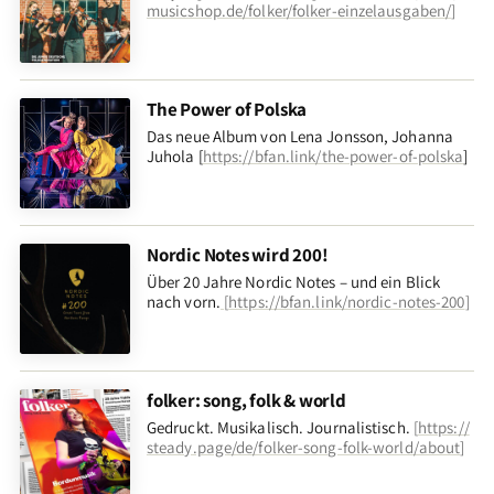
musicshop.de/folker/folker-einzelausgaben/
]
The Power of Polska
Das neue Album von Lena Jonsson, Johanna
Juhola [
https://bfan.link/the-power-of-polska
]
Nordic Notes wird 200!
Über 20 Jahre Nordic Notes – und ein Blick
nach vorn
.
[
https://bfan.link/nordic-notes-200
]
folker: song, folk & world
Gedruckt. Musikalisch. Journalistisch.
[
https://
steady.page/de/folker-song-folk-world/about
]