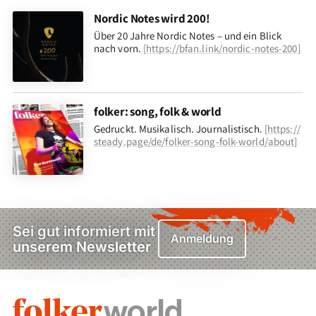
Nordic Notes wird 200!
Über 20 Jahre Nordic Notes – und ein Blick
nach vorn
.
[
https://bfan.link/nordic-notes-200
]
folker: song, folk & world
Gedruckt. Musikalisch. Journalistisch.
[
https://
steady.page/de/folker-song-folk-world/about
]
Sei gut informiert mit
Anmeldung
unserem Newsletter