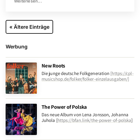
Weiterlesen...
« Ältere Einträge
Werbung
New Roots
Die junge deutsche Folkgeneration
[
https://cpl-
musicshop.de/folker/folker-einzelausgaben/
]
The Power of Polska
Das neue Album von Lena Jonsson, Johanna
Juhola [
https://bfan.link/the-power-of-polska
]