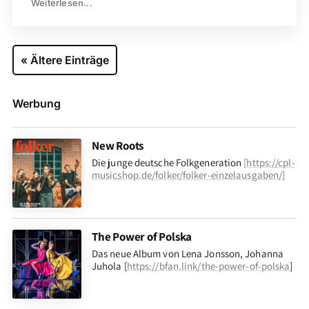
Weiterlesen...
« Ältere Einträge
Werbung
New Roots
Die junge deutsche Folkgeneration
[
https://cpl-
musicshop.de/folker/folker-einzelausgaben/
]
The Power of Polska
Das neue Album von Lena Jonsson, Johanna
Juhola [
https://bfan.link/the-power-of-polska
]