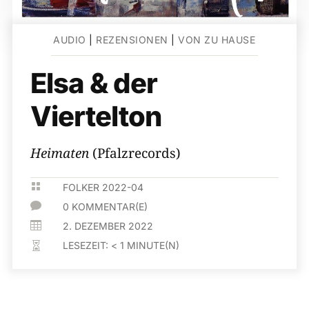
AUDIO
|
REZENSIONEN
|
VON ZU HAUSE
Elsa & der
Viertelton
Heimaten
(Pfalzrecords)

FOLKER 2022-04

0 KOMMENTAR(E)

2. DEZEMBER 2022
LESEZEIT:
< 1
MINUTE(N)
