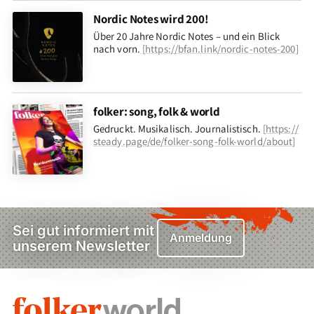
Nordic Notes wird 200!
Über 20 Jahre Nordic Notes – und ein Blick
nach vorn
.
[
https://bfan.link/nordic-notes-200
]
folker: song, folk & world
Gedruckt. Musikalisch. Journalistisch.
[
https://
steady.page/de/folker-song-folk-world/about
]
Sei gut informiert mit
Anmeldung
unserem Newsletter