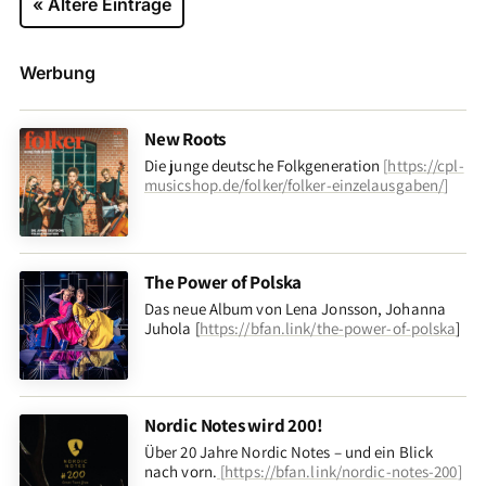
« Ältere Einträge
Werbung
New Roots
Die junge deutsche Folkgeneration
[
https://cpl-
musicshop.de/folker/folker-einzelausgaben/
]
The Power of Polska
Das neue Album von Lena Jonsson, Johanna
Juhola [
https://bfan.link/the-power-of-polska
]
Nordic Notes wird 200!
Über 20 Jahre Nordic Notes – und ein Blick
nach vorn
.
[
https://bfan.link/nordic-notes-200
]