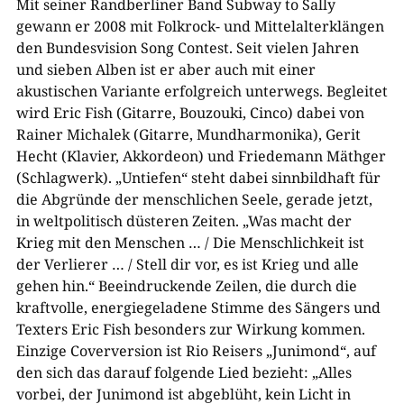
Mit seiner Randberliner Band Subway to Sally
gewann er 2008 mit Folkrock- und Mittelalterklängen
den Bundesvision Song Contest. Seit vielen Jahren
und sieben Alben ist er aber auch mit einer
akustischen Variante erfolgreich unterwegs. Begleitet
wird Eric Fish (Gitarre, Bouzouki, Cinco) dabei von
Rainer Michalek (Gitarre, Mundharmonika), Gerit
Hecht (Klavier, Akkordeon) und Friedemann Mäthger
(Schlagwerk). „Untiefen“ steht dabei sinnbildhaft für
die Abgründe der menschlichen Seele, gerade jetzt,
in weltpolitisch düsteren Zeiten. „Was macht der
Krieg mit den Menschen … / Die Menschlichkeit ist
der Verlierer … / Stell dir vor, es ist Krieg und alle
gehen hin.“ Beeindruckende Zeilen, die durch die
kraftvolle, energiegeladene Stimme des Sängers und
Texters Eric Fish besonders zur Wirkung kommen.
Einzige Coverversion ist Rio Reisers „Junimond“, auf
den sich das darauf folgende Lied bezieht: „Alles
vorbei, der Junimond ist abgeblüht, kein Licht in