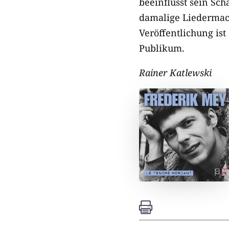
beeinflusst sein Sc
damalige Liedermach
Veröffentlichung is
Publikum.
Rainer Katlewski
