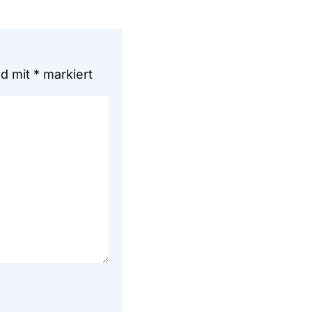
nd mit
*
markiert