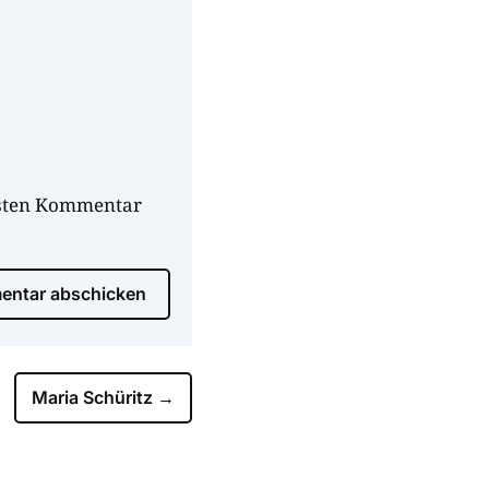
hsten Kommentar
ntar abschicken
Maria Schüritz
→