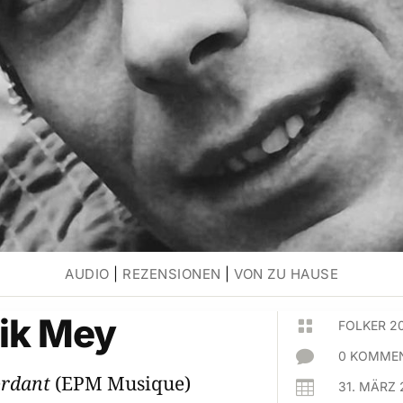
AUDIO
|
REZENSIONEN
|
VON ZU HAUSE
ik Mey

FOLKER 2

0 KOMMEN
ordant
(EPM Musique)

31. MÄRZ 