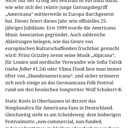
Nicht nur der Erfolg des Festivals ist ein Indiz dafür,
wie sehr sich der relativ junge Gattungsbegriff
„Americana“ mittlerweile in Europa durchgesetzt
hat. Dieser feiert dieses Jahr sein offizielles 25-
jähriges Jubiläum: Erst 1999 wurde die Americana
Music Association gegründet. Auch zahlreiche
Ableitungen belegen, wie das Genre von
europäischen Kulturschaffenden fruchtbar gemacht
wird: Prinz Grizzley nennt seine Musik „Alpicana“,
für Louien und nordische Verwandte wie Sofia Talvik
(siehe
folker
#1.24) oder Vilma Flood liest man immer
öfter von „Skandenamericana“, und sicher erinnern
sich noch einige an das Germanicana Folk Festival
rund um den hessischen Songwriter Wolf Schubert-K.
Static Roots in Oberhausen ist derzeit das
Nonplusultra für Americana-Fans in Deutschland.
Gleichzeitig steht es am Scheideweg: dem bisherigen
Festivalmotto „non-commercial, non-funded,