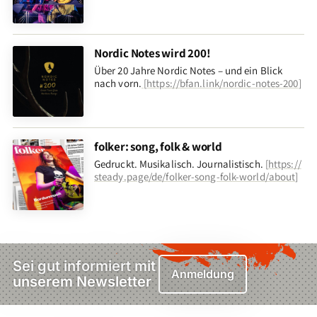
Nordic Notes wird 200!
Über 20 Jahre Nordic Notes – und ein Blick
nach vorn
.
[
https://bfan.link/nordic-notes-200
]
folker: song, folk & world
Gedruckt. Musikalisch. Journalistisch.
[
https://
steady.page/de/folker-song-folk-world/about
]
Sei gut informiert mit
Anmeldung
unserem Newsletter