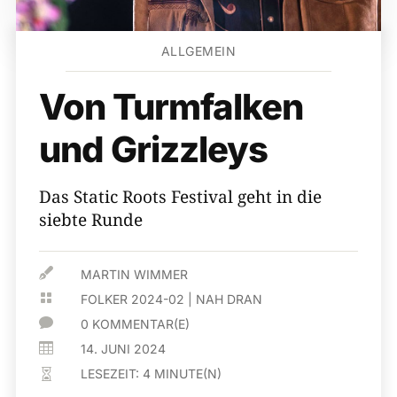
ALLGEMEIN
Von Turmfalken
und Grizzleys
Das Static Roots Festival geht in die
siebte Runde

MARTIN WIMMER

FOLKER 2024-02
|
NAH DRAN

0 KOMMENTAR(E)

14. JUNI 2024
LESEZEIT:
4
MINUTE(N)
