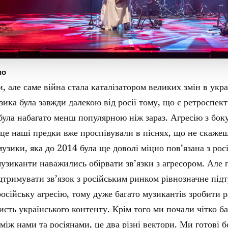
мо
, але саме війна стала каталізатором великих змін в укра
зика була завжди далекою від росії тому, що є ретроспек
була набагато менш популярною ніж зараз. Агресію з боку
 це наші предки вже проспівували в піснях, що не скаже
узики, яка до 2014 була ще доволі міцно пов’язана з рос
музиканти наважились обірвати зв’язки з агресором. Але 
ідтримувати зв’язок з російським ринком рівнозначне під
осійську агресію, тому дуже багато музикантів зробити р
ристь українського контенту. Крім того ми почали чітко б
між нами та росіянами, це два різні вектори. Ми готові б