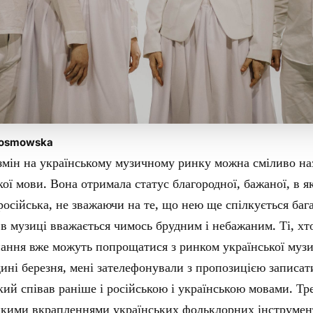
 Kosmowska
змін на українському музичному ринку можна сміливо на
кої мови. Вона отримала статус благородної, бажаної, в 
 російська, не зважаючи на те, що нею ще спілкується бага
 в музиці вважається чимось брудним і небажаним. Ті, хт
нання вже можуть попрощатися з ринком української музи
дині березня, мені зателефонували з пропозицією записат
кий співав раніше і російською і українською мовами. Тр
икими вкрапленнями українських фольклорних інструменті