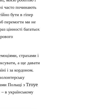
їні часто починають
ійно бути в гіпер
щоб перемогти ми не
раз цінності багатьох
орового
емоціями, страхами і
іксувати, а ще давати
їні і за кордоном.
 волонтерську
стами Польщі з Troye
 – в українському