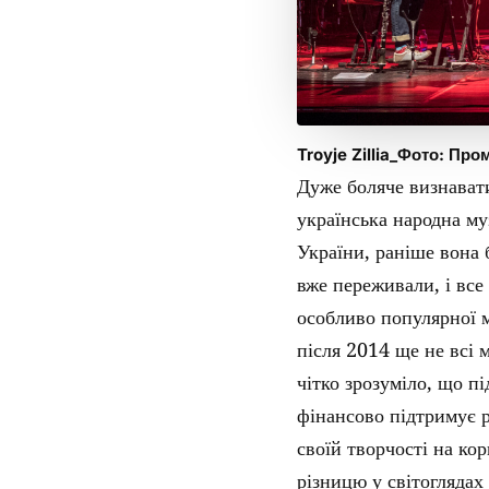
Troyje Zillia_Фото: Про
Дуже боляче визнавати
українська народна му
України, раніше вона 
вже переживали, і все
особливо популярної м
після 2014 ще не всі 
чітко зрозуміло, що п
фінансово підтримує р
своїй творчості на ко
різницю у світоглядах 