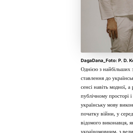
DagaDana_Foto: P. D.
Однією з найбільших 
ставлення до українсь
сенсі навіть модної, а
публічному просторі і
українську мову вико
початку війни, у сере
відомого виконавця, я
україномовним, з вел