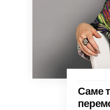
Саме 
перем