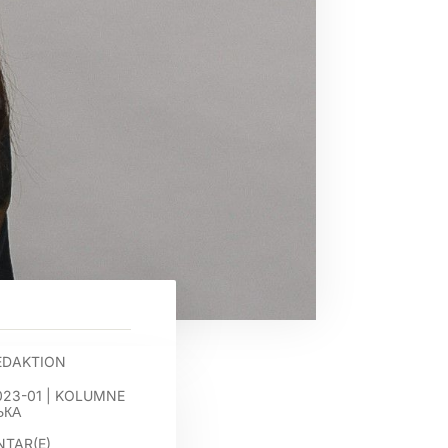
EDAKTION
023-01
|
KOLUMNE
ЬКА
TAR(E)