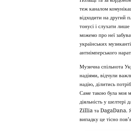
теж каналом комунікац
відходити на другий п
тонусі і слухати лише 
можемо про неї забува
українських музиканті
антиімперського нарати
Музична спільнота Укр
надіями, відчули важл
надію, ділитись потрі
Саме такою була моя м
діяльність у шелтері 
Zillia та DagaDana. Я
випадку це тісно пов’я