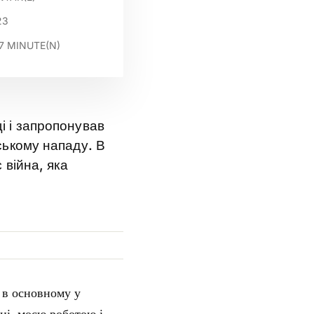
23
7
MINUTE(N)
і і запропонував
ському нападу. В
 війна, яка
ю в основному у
ні, моєю роботою і