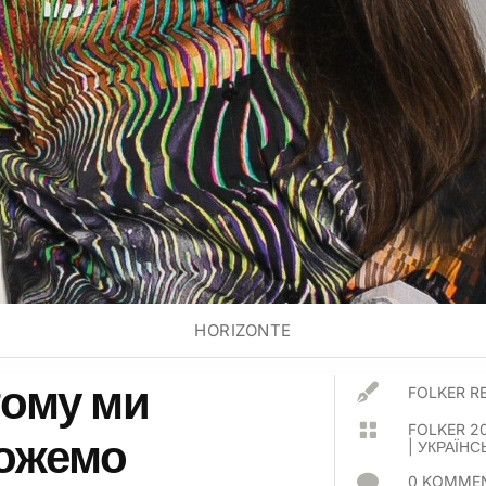
HORIZONTE
тому ми

FOLKER R

FOLKER 2
ожемо
|
УКРАЇНС

0 KOMMEN