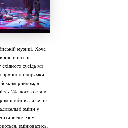
їнській музиці. Хоча
тивою в історію
 східного сусіда ми
ш про інші напрямки,
ійським ринком, а
після 24 лютого стало
тримці війни, адже це
адикальні зміни у
ачити величезну
ороться, змінюватись,