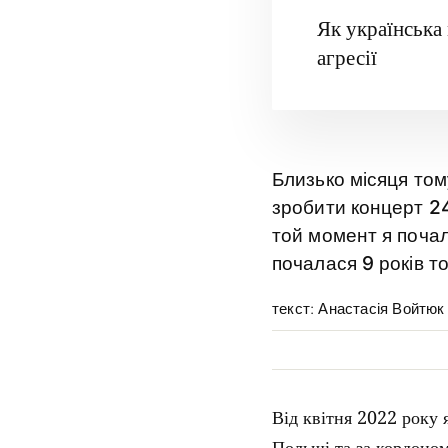
Як українська
агресії
Близько місяця то
зробити концерт 24
той момент я почал
почалася 9 років т
текст: Анастасія Войтюк
Від квітня 2022 року 
Польщі та за кордоном