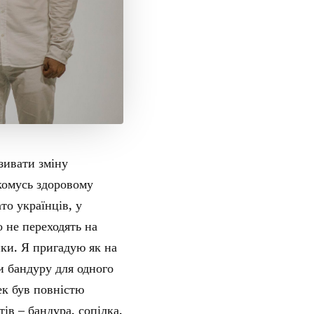
зивати зміну
якомусь здоровому
то українців, у
о не переходять на
ки. Я пригадую як на
и бандуру для одного
ек був повністю
в – бандура, сопілка,