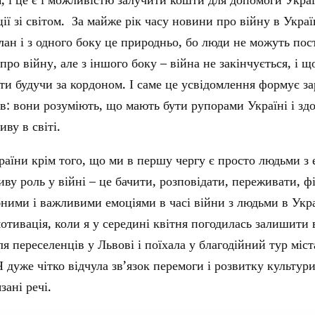
ії зі світом. За майже рік часу новини про війну в Укра
лан і з одного боку це природньо, бо люди не можуть пост
про війну, але з іншого боку – війна не закінчується, і 
ти будучи за кордоном. І саме це усвідомлення формує за
в: вони розуміють, що мають бути рупорами Україні і зд
ву в світі.
аїни крім того, що ми в першу чергу є просто людьми з 
иву роль у війні – це бачити, розповідати, переживати, ф
бними і важливими емоціями в часі війни з людьми в Укра
отивація, коли я у середині квітня погодилась залишити
для переселенців у Львові і поїхала у благодійний тур мі
 дуже чітко відчула зв’язок перемоги і розвитку культури
зані речі.