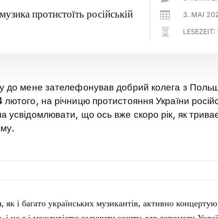
 музика протистоїть російській

3. MAI 20

LESEZEIT:
му до мене зателефонував добрий колега з Польщ
 лютого, на річницю протистояння України росій
а усвідомлювати, що ось вже скоро рік, як триває
ому.
я, як і багато українських музикантів, активно концерту
, і це є і можливістю залучити кошти для допомоги Украї