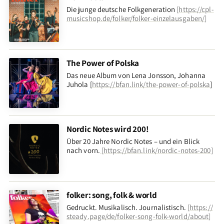
Die junge deutsche Folkgeneration
[
https://cpl-
musicshop.de/folker/folker-einzelausgaben/
]
The Power of Polska
Das neue Album von Lena Jonsson, Johanna
Juhola [
https://bfan.link/the-power-of-polska
]
Nordic Notes wird 200!
Über 20 Jahre Nordic Notes – und ein Blick
nach vorn
.
[
https://bfan.link/nordic-notes-200
]
folker: song, folk & world
Gedruckt. Musikalisch. Journalistisch.
[
https://
steady.page/de/folker-song-folk-world/about
]