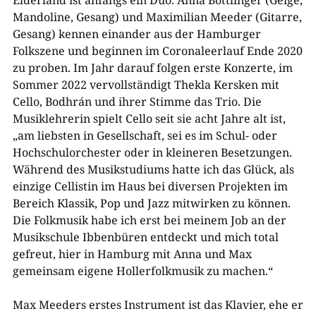
Elderland ist anfangs ein Duo. Anna Bottlinger (Geige,
Mandoline, Gesang) und Maximilian Meeder (Gitarre,
Gesang) kennen einander aus der Hamburger
Folkszene und beginnen im Coronaleerlauf Ende 2020
zu proben. Im Jahr darauf folgen erste Konzerte, im
Sommer 2022 vervollständigt Thekla Kersken mit
Cello, Bodhrán und ihrer Stimme das Trio. Die
Musiklehrerin spielt Cello seit sie acht Jahre alt ist,
„am liebsten in Gesellschaft, sei es im Schul- oder
Hochschulorchester oder in kleineren Besetzungen.
Während des Musikstudiums hatte ich das Glück, als
einzige Cellistin im Haus bei diversen Projekten im
Bereich Klassik, Pop und Jazz mitwirken zu können.
Die Folkmusik habe ich erst bei meinem Job an der
Musikschule Ibbenbüren entdeckt und mich total
gefreut, hier in Hamburg mit Anna und Max
gemeinsam eigene Hollerfolkmusik zu machen.“
Max Meeders erstes Instrument ist das Klavier, ehe er