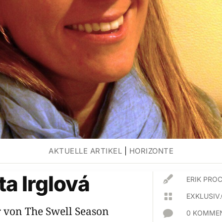
AKTUELLE ARTIKEL
|
HORIZONTE
a Irglová

ERIK PR

EXKLUSIV
 von The Swell Season

0 KOMMEN