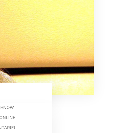
OCHNOW
.ONLINE
TAR(E)