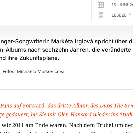

16. JUNI 

LESEZEIT:
inger-Songwriterin Markéta Irglová spricht über 
on-Albums nach sechzehn Jahren, die verändert
nd ihre Zukunftspläne.
w; Fotos: Michaela Markovicova
 Fans auf
Forward
, das dritte Album des Duos The Swe
e gedauert, bis Sie mit Glen Hansard wieder ins Stud
ass wir 2011 am Ende waren. Nach dem Trubel um de