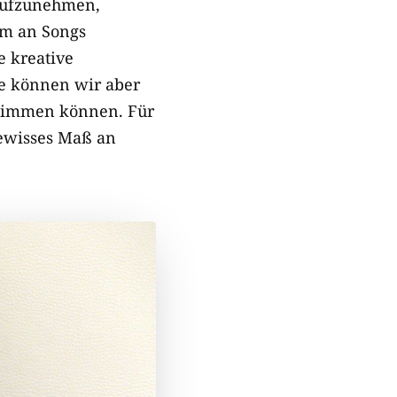
 aufzunehmen,
am an Songs
e kreative
e können wir aber
stimmen können. Für
gewisses Maß an