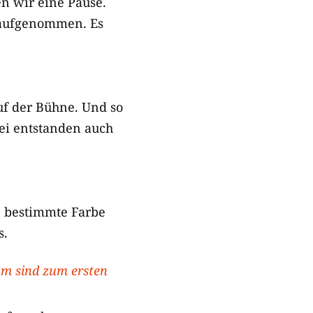
en wir eine Pause.
 aufgenommen. Es
f der Bühne. Und so
ei entstanden auch
e bestimmte Farbe
s.
bum sind zum ersten