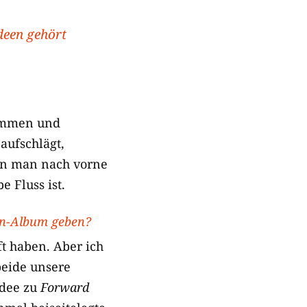
Ideen gehört
kommen und
aufschlägt,
nn man nach vorne
e Fluss ist.
son-Album geben?
ft haben. Aber ich
eide unsere
Idee zu
Forward