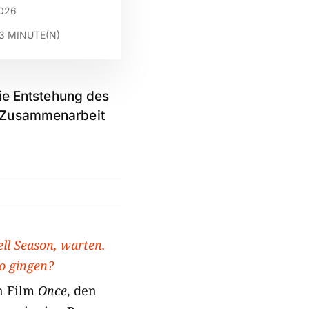
2026
3
MINUTE(N)
die Entstehung des
e Zusammenarbeit
ll Season, warten.
io gingen?
n Film
Once
, den