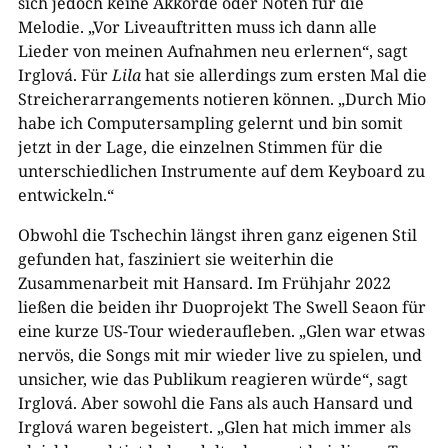
sich jedoch keine Akkorde oder Noten für die
Melodie. „Vor Liveauftritten muss ich dann alle
Lieder von meinen Aufnahmen neu erlernen“, sagt
Irglová. Für
Lila
hat sie allerdings zum ersten Mal die
Streicherarrangements notieren können. „Durch Mio
habe ich Computersampling gelernt und bin somit
jetzt in der Lage, die einzelnen Stimmen für die
unterschiedlichen Instrumente auf dem Keyboard zu
entwickeln.“
Obwohl die Tschechin längst ihren ganz eigenen Stil
gefunden hat, fasziniert sie weiterhin die
Zusammenarbeit mit Hansard. Im Frühjahr 2022
ließen die beiden ihr Duoprojekt The Swell Seaon für
eine kurze US-Tour wiederaufleben. „Glen war etwas
nervös, die Songs mit mir wieder live zu spielen, und
unsicher, wie das Publikum reagieren würde“, sagt
Irglová. Aber sowohl die Fans als auch Hansard und
Irglová waren begeistert. „Glen hat mich immer als