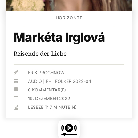
HORIZONTE
Markéta Irglová
Reisende der Liebe

ERIK PROCHNOW

AUDIO
|
F+
|
FOLKER 2022-04

0 KOMMENTAR(E)

19. DEZEMBER 2022
LESEZEIT:
7
MINUTE(N)
