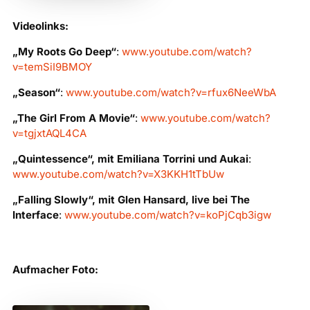
Videolinks:
„My Roots Go Deep“
:
www.youtube.com/watch?
v=temSiI9BMOY
„Season“
:
www.youtube.com/watch?v=rfux6NeeWbA
„The Girl From A Movie“
:
www.youtube.com/watch?
v=tgjxtAQL4CA
„Quintessence“, mit Emiliana Torrini und Aukai
:
www.youtube.com/watch?v=X3KKH1tTbUw
„Falling Slowly“, mit Glen Hansard, live bei The
Interface
:
www.youtube.com/watch?v=koPjCqb3igw
Aufmacher Foto: