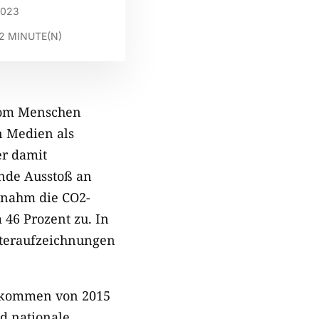
2023
2
MINUTE(N)
 vom Menschen
n Medien als
er damit
nde Ausstoß an
 nahm die CO2-
46 Prozent zu. In
tteraufzeichnungen
abkommen von 2015
d nationale