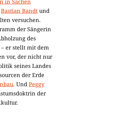
n in Sachen
r
Bastian Bandt
und
alten versuchen.
ogramm der Sängerin
 Abholzung des
 er stellt mit dem
 vor, der nicht nur
litik seines Landes
sourcen der Erde
enbau
. Und
Peggy
hstumsdoktrin der
kultur.