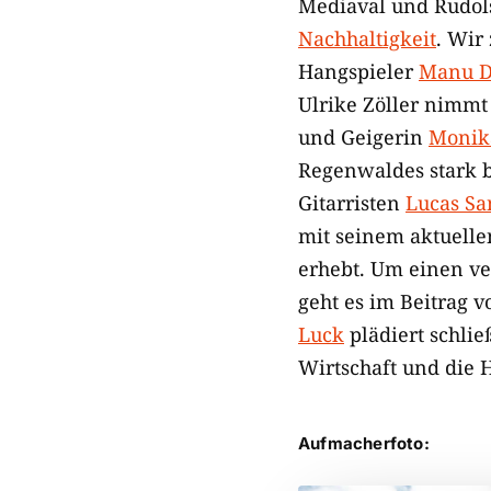
Mediaval und Rudols
Nachhaltigkeit
. Wir
Hangspieler
Manu D
Ulrike Zöller nimmt
und Geigerin
Monik
Regenwaldes stark b
Gitarristen
Lucas Sa
mit seinem aktuelle
erhebt. Um einen v
geht es im Beitrag 
Luck
plädiert schlie
Wirtschaft und die 
Aufmacherfoto: