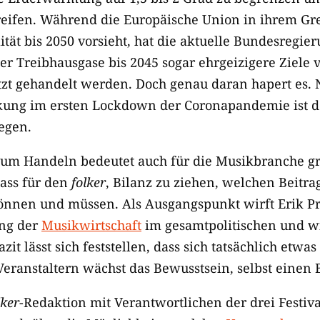
ifen. Während die Europäische Union in ihrem Gre
tät bis 2050 vorsieht, hat die aktuelle Bundesregi
er Treibhausgase bis 2045 sogar ehrgeizigere Ziele 
etzt gehandelt werden. Doch genau daran hapert es. 
kung im ersten Lockdown der Coronapandemie ist de
egen.
zum Handeln bedeutet auch für die Musikbranche g
ass für den
folker
, Bilanz zu ziehen, welchen Beitra
können und müssen. Als Ausgangspunkt wirft Erik P
ung der
Musikwirtschaft
im gesamtpolitischen und wi
azit lässt sich feststellen, dass sich tatsächlich etw
ranstaltern wächst das Bewusstsein, selbst einen Be
lker
-Redaktion mit Verantwortlichen der drei Festiva