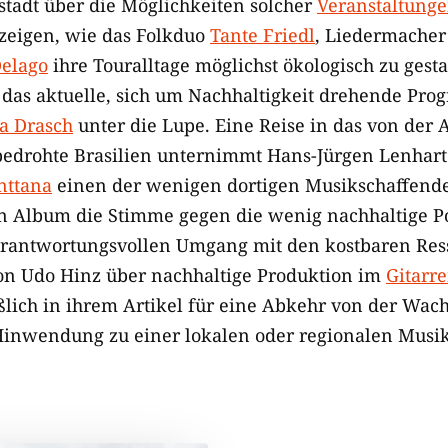
tadt über die Möglichkeiten solcher
Veranstaltunge
 zeigen, wie das Folkduo
Tante Friedl
, Liedermache
elago
ihre Touralltage möglichst ökologisch zu gest
 das aktuelle, sich um Nachhaltigkeit drehende Pr
a Drasch
unter die Lupe. Eine Reise in das von der
edrohte Brasilien unternimmt Hans-Jürgen Lenhart –
nttana
einen der wenigen dortigen Musikschaffenden
n Album die Stimme gegen die wenig nachhaltige Po
erantwortungsvollen Umgang mit den kostbaren Res
von Udo Hinz über nachhaltige Produktion im
Gitarr
ßlich in ihrem Artikel für eine Abkehr von der Wac
Hinwendung zu einer lokalen oder regionalen Musik