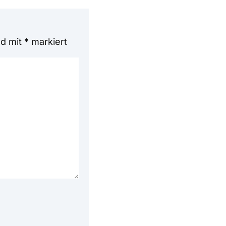
nd mit
*
markiert