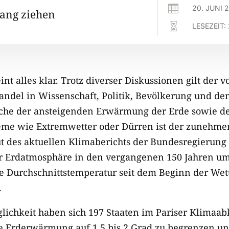

20. JUNI 
ang ziehen

LESEZEIT:
nt alles klar. Trotz diverser Diskussionen gilt der
ndel in Wissenschaft, Politik, Bevölkerung und de
ache der ansteigenden Erwärmung der Erde sowie d
me wie Extremwetter oder Dürren ist der zunehme
t des aktuellen Klimaberichts der Bundesregierung
r Erdatmosphäre in den vergangenen 150 Jahren um 
ie Durchschnittstemperatur seit dem Beginn der We
.
glichkeit haben sich 197 Staaten im Pariser Klima
die Erderwärmung auf 1,5 bis 2 Grad zu begrenzen un