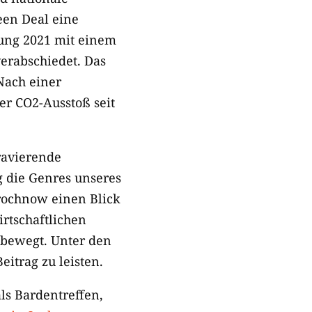
en Deal eine
erung 2021 mit einem
verabschiedet. Das
Nach einer
r CO2-Ausstoß seit
ravierende
g die Genres unseres
rochnow einen Blick
rtschaftlichen
as bewegt. Unter den
itrag zu leisten.
ls Bardentreffen,