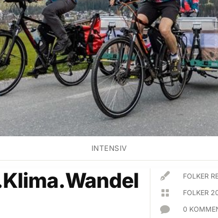
INTENSIV
.Klima.Wandel

FOLKER R

FOLKER 2

0 KOMMEN