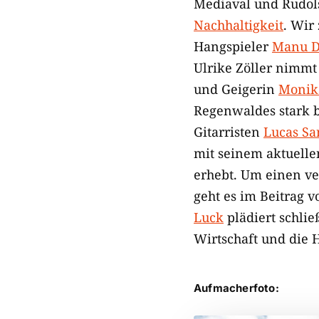
Mediaval und Rudols
Nachhaltigkeit
. Wir
Hangspieler
Manu D
Ulrike Zöller nimmt
und Geigerin
Monik
Regenwaldes stark b
Gitarristen
Lucas Sa
mit seinem aktuelle
erhebt. Um einen v
geht es im Beitrag 
Luck
plädiert schlie
Wirtschaft und die 
Aufmacherfoto: