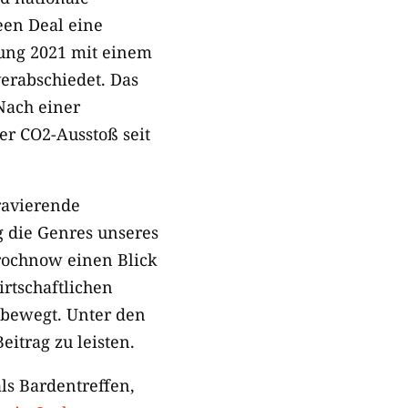
en Deal eine
erung 2021 mit einem
verabschiedet. Das
Nach einer
r CO2-Ausstoß seit
ravierende
g die Genres unseres
rochnow einen Blick
rtschaftlichen
as bewegt. Unter den
itrag zu leisten.
ls Bardentreffen,