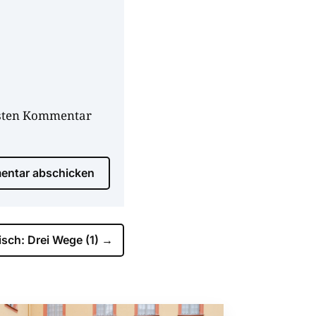
hsten Kommentar
ntar abschicken
isch: Drei Wege (1)
→