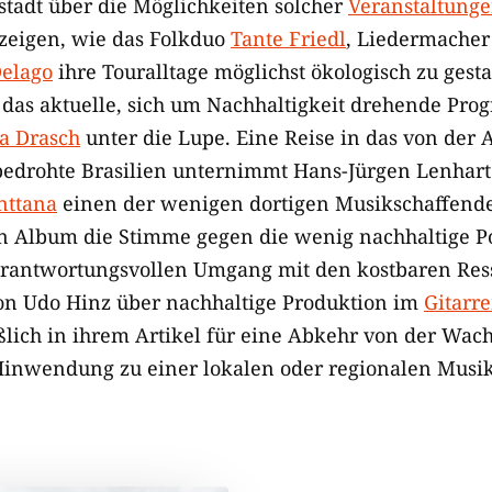
tadt über die Möglichkeiten solcher
Veranstaltunge
 zeigen, wie das Folkduo
Tante Friedl
, Liedermache
elago
ihre Touralltage möglichst ökologisch zu gest
 das aktuelle, sich um Nachhaltigkeit drehende Pr
a Drasch
unter die Lupe. Eine Reise in das von der
edrohte Brasilien unternimmt Hans-Jürgen Lenhart –
nttana
einen der wenigen dortigen Musikschaffenden
n Album die Stimme gegen die wenig nachhaltige Po
erantwortungsvollen Umgang mit den kostbaren Res
von Udo Hinz über nachhaltige Produktion im
Gitarr
ßlich in ihrem Artikel für eine Abkehr von der Wac
Hinwendung zu einer lokalen oder regionalen Musik