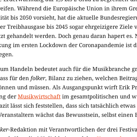
ifen. Während die Europäische Union in ihrem Gre
tät bis 2050 vorsieht, hat die aktuelle Bundesregi
er Treibhausgase bis 2045 sogar ehrgeizigere Ziele 
etzt gehandelt werden. Doch genau daran hapert es. 
kung im ersten Lockdown der Coronapandemie ist de
egen.
zum Handeln bedeutet auch für die Musikbranche g
ass für den
folker
, Bilanz zu ziehen, welchen Beitra
können und müssen. Als Ausgangspunkt wirft Erik P
ung der
Musikwirtschaft
im gesamtpolitischen und wi
azit lässt sich feststellen, dass sich tatsächlich etw
ranstaltern wächst das Bewusstsein, selbst einen Be
lker
-Redaktion mit Verantwortlichen der drei Festiva