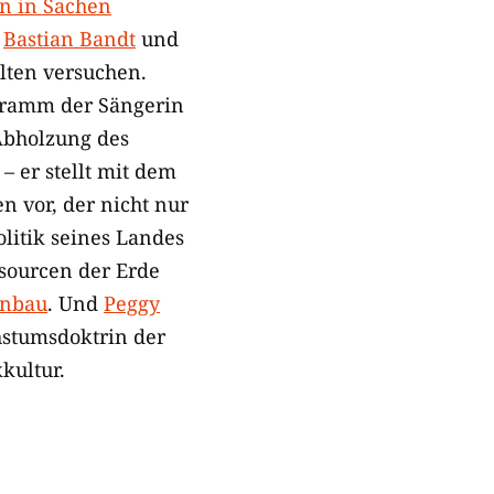
n in Sachen
r
Bastian Bandt
und
alten versuchen.
ogramm der Sängerin
 Abholzung des
 er stellt mit dem
 vor, der nicht nur
litik seines Landes
sourcen der Erde
enbau
. Und
Peggy
hstumsdoktrin der
kultur.