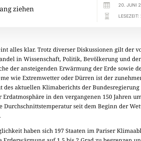

20. JUNI 
ang ziehen

LESEZEIT:
nt alles klar. Trotz diverser Diskussionen gilt der
ndel in Wissenschaft, Politik, Bevölkerung und de
ache der ansteigenden Erwärmung der Erde sowie d
me wie Extremwetter oder Dürren ist der zunehme
t des aktuellen Klimaberichts der Bundesregierung
r Erdatmosphäre in den vergangenen 150 Jahren um 
ie Durchschnittstemperatur seit dem Beginn der We
.
glichkeit haben sich 197 Staaten im Pariser Klima
die Erderwärmung auf 1,5 bis 2 Grad zu begrenzen un