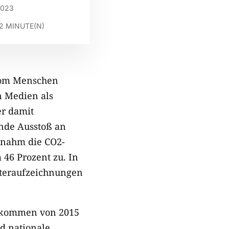
2023
2
MINUTE(N)
 vom Menschen
n Medien als
er damit
nde Ausstoß an
 nahm die CO2-
46 Prozent zu. In
tteraufzeichnungen
abkommen von 2015
d nationale