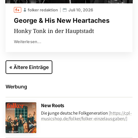
folker redaktion
Juli 10, 2026
George & His New Heartaches
Honky Tonk in der Hauptstadt
Weiterlesen...
« Ältere Einträge
Werbung
New Roots
Die junge deutsche Folkgeneration
[
https://cpl-
musicshop.de/folker/folker-einzelausgaben/
]