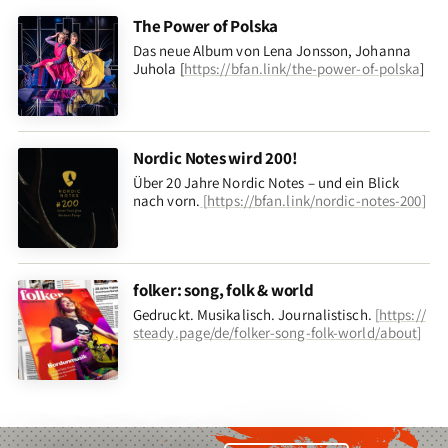
The Power of Polska
Das neue Album von Lena Jonsson, Johanna
Juhola [
https://bfan.link/the-power-of-polska
]
Nordic Notes wird 200!
Über 20 Jahre Nordic Notes – und ein Blick
nach vorn
.
[
https://bfan.link/nordic-notes-200
]
folker: song, folk & world
Gedruckt. Musikalisch. Journalistisch.
[
https://
steady.page/de/folker-song-folk-world/about
]