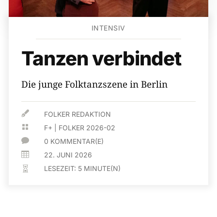
INTENSIV
Tanzen verbindet
Die junge Folktanzszene in Berlin

FOLKER REDAKTION

F+
|
FOLKER 2026-02

0 KOMMENTAR(E)

22. JUNI 2026
LESEZEIT:
5
MINUTE(N)
