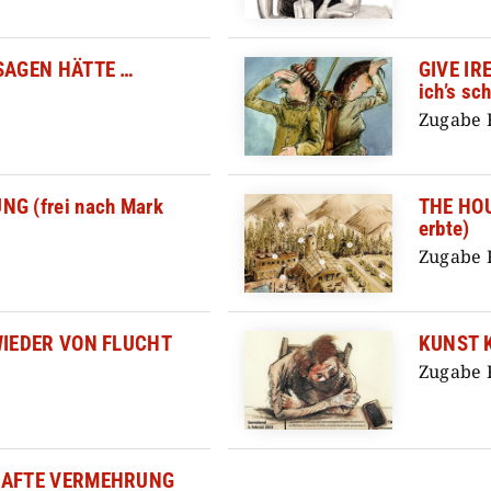
zurückla
SAGEN HÄTTE …
GIVE IR
ich’s sc
Zugabe 
G (frei nach Mark
THE HOU
erbte)
Zugabe 
WIEDER VON FLUCHT
KUNST 
Zugabe 
HAFTE VERMEHRUNG