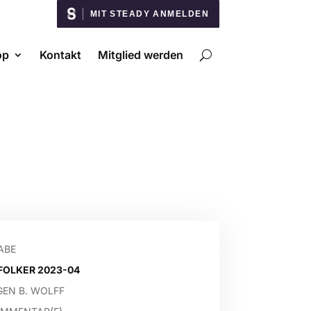
MIT STEADY ANMELDEN
op
Kontakt
Mitglied werden
ABE
FOLKER 2023-04
GEN B. WOLFF