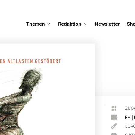
Themen
Redaktion
Newsletter
Sh

ZUG

F+
|

JÜR