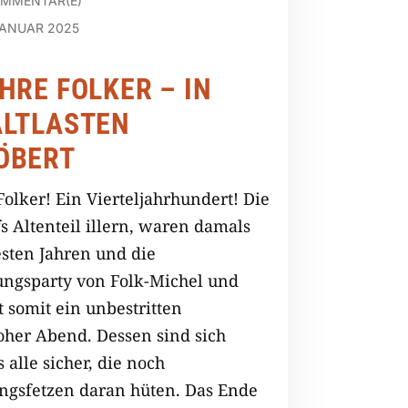
OMMENTAR(E)
JANUAR 2025
HRE FOLKER – IN
ALTLASTEN
ÖBERT
Folker! Ein Vierteljahrhundert! Die
s Altenteil illern, waren damals
esten Jahren und die
ungsparty von Folk-Michel und
t somit ein unbestritten
oher Abend. Dessen sind sich
s alle sicher, die noch
ngsfetzen daran hüten. Das Ende