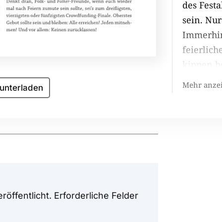
des Festa
sein. Nu
Immerhin
feierlic
kippen b
Die trink
Mehr anze
unterladen
Folksblat
in einer
entfernt
zuvorzuk
Zweitakte
Westkoll
die Orie
röffentlicht.
Erforderliche Felder
Saabs, V
brettern