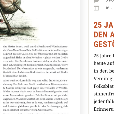

0 K

16. 
25 JA
DEN 
GEST
25 Jahre 
heute auf
in den b
Vereinig
Folksblat
sinnenfr
jedenfall
Erinneru