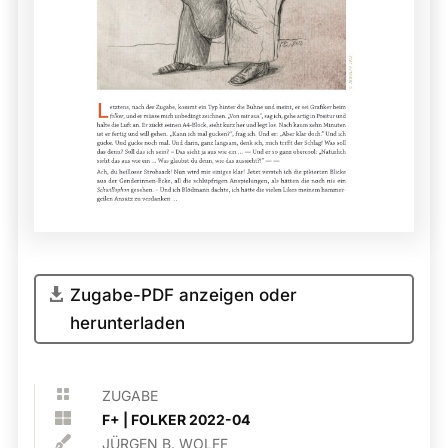
Zugabe-PDF anzeigen oder
herunterladen

ZUGABE

F+
|
FOLKER 2022-04

JÜRGEN B. WOLFF