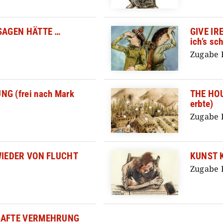
SAGEN HÄTTE …
GIVE IR
ich’s sc
Zugabe 
G (frei nach Mark
THE HOU
erbte)
Zugabe 
WIEDER VON FLUCHT
KUNST 
Zugabe 
HAFTE VERMEHRUNG