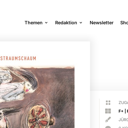
Themen
Redaktion
Newsletter
Sh

ZUG

F+
|

JÜR