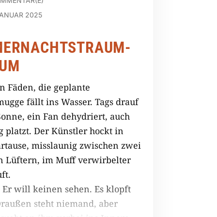
OMMENTAR(E)
JANUAR 2025
ERNACHTSTRAUM­
AUM
in Fäden, die geplante
gge fällt ins Wasser. Tags drauf
Sonne, ein Fan dehydriert, auch
g platzt. Der Künstler hockt in
artause, misslaunig zwischen zwei
n Lüftern, im Muff verwirbelter
ft.
. Er will keinen sehen. Es klopft
Draußen steht niemand, aber