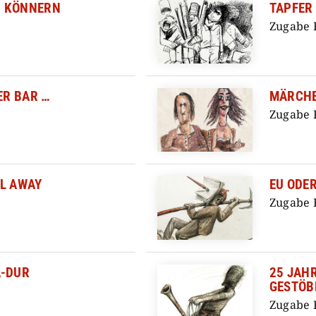
in der Sc
N KÖNNERN
TAPFER 
sinken –
Zugabe 
unser Ma
Soundtrac
„O Wollüs
ER BAR …
MÄRCHE
Vergüssm
Zugabe 
UL AWAY
EU ODER
Zugabe 
A-DUR
25 JAHR
GESTÖB
Zugabe 