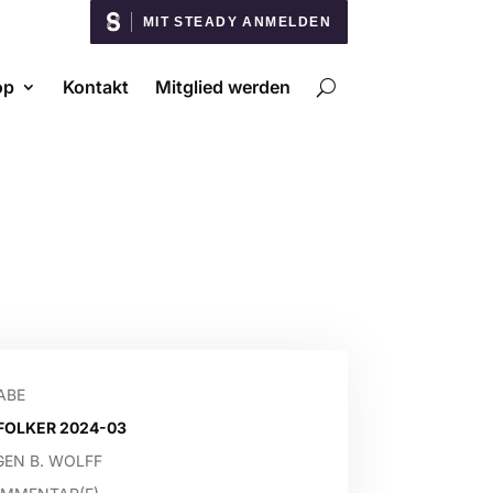
MIT STEADY ANMELDEN
op
Kontakt
Mitglied werden
ABE
FOLKER 2024-03
GEN B. WOLFF