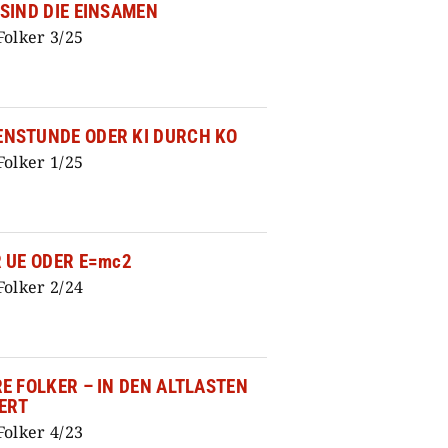
hwüle schüttet es, dass die Archen
SIND DIE EINSAMEN
 drinnen aber, im Trocknen, mixt
Folker 3/25
nn mit neuer Frisur am
k seiner elysischen Sturzgeburt:
t, üch bün’s, dein
NSTUNDE ODER KI DURCH KO
einnücht – wükipüttipidia“ …
Folker 1/25
 UE ODER E=mc2
Folker 2/24
E FOLKER – IN DEN ALTLASTEN
ERT
Folker 4/23