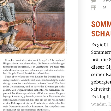

0 K

16. 
SOMM
SCH
Es gießt 
Sommermu
brät die 
dieser Gi
seiner K
geborgte
Schwitzlu
Es klopft
wieder. 