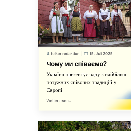
folker redaktion
15. Juli 2025
Чому ми співаємо?
Україна презентує одну з найбільш
потужних співочих традицій у
Європі
Weiterlesen...